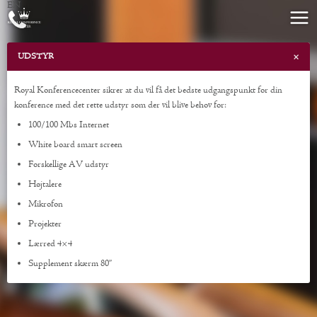
EN
×
UDSTYR
Royal Konferencecenter sikrer at du vil få det bedste udgangspunkt for din
konference med det rette udstyr som der vil blive behov for:
100/100 Mbs Internet
White board smart screen
Forskellige AV udstyr
Højtalere
Mikrofon
Projekter
Lærred 4×4
Supplement skærm 80”